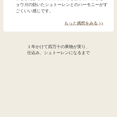
まるにしていただきました。
なんて夢のあるシュトーレンなのでしょう。四万
十の豊かな農産物がじっくりこの時を待ってい
る。ふるさと納税で返礼品として送っていただ
き、美味しくてびっくりして、すぐ来年の年末分
を予約しました。
今年の出来事を思い出しながら毎日少しずつ味わ
いながらいただいています。お砂糖がきれいに化
粧をしたようで、口に入れるとお砂糖の甘さとシ
ョウガの効いたシュトーレンとのハーモニーがす
ごくいい感じです。
もっと感想をみる >>
１年かけて四万十の果物が実り、
仕込み、シュトーレンになるまで