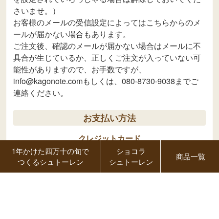
ご注文について
1年かけた四万十の旬で
ショコラ
商品一覧
ご注文をいただきましたらこちらから自動返信メール
つくるシュトーレン
シュトーレン
が届きます。（こちらからのメールは
order@kagonote.comからとなります。メール受信拒否
を設定されていらっしゃる場合は解除しておいてくだ
さいませ。）
お客様のメールの受信設定によってはこちらからのメ