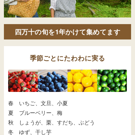
四万十の旬を1年かけて集めてます
季節ごとにたわわに実る
春 いちご、文旦、小夏
夏 ブルーベリー、梅
秋 しょうが、栗、すだち、ぶどう
冬 ゆず、干し芋